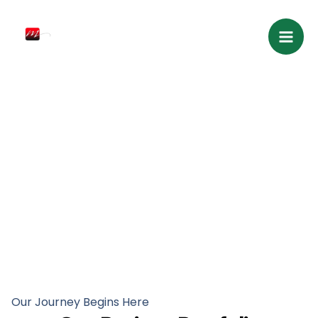
Skip
Mai
to
Men
content
Portfolio
Our Journey Begins Here